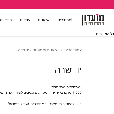
בחזרה למעלה
Skip to Content
מתנדבים
ארגונים
עסקים
פודקאס
כל המוצרים
עמוד הבית
/
ארגונים ועמותות
/ יד שרה
יד שרה
*מתנדבים מכל הלב*
7,000 מתנדבי יד שרה מסייעים מסביב לשעון לכחצי מיליון איש בישראל מידי שנה ומתאימים לפונים ציוד לסיוע נשימתי, להגברת כושר הניידות, לשיקום ביתי ועוד.
בואו להיות חלק מארגון המתנדבים הגדול בישראל.